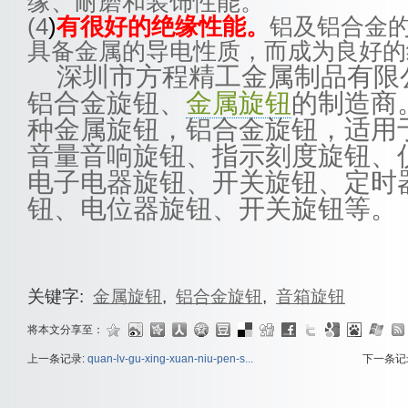
缘、耐磨和装饰性能。
(4
)
有很好的绝缘性能。
铝及铝合金
具备金属的导电性质，而成为良好的
深圳市方程精工金属制品有限
铝合金旋钮、
金属旋钮
的制造商
种金属旋钮，铝合金旋钮，适用
音量音响旋钮、指示刻度旋钮、
电子电器旋钮、开关旋钮、定时
钮、电位器旋钮、开关旋钮等。
关键字:
金属旋钮
,
铝合金旋钮
,
音箱旋钮
将本文分享至：
上一条记录:
quan-lv-gu-xing-xuan-niu-pen-s...
下一条记