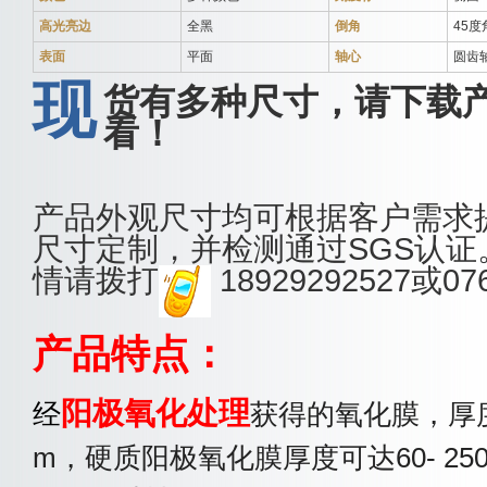
高光亮边
全黑
倒角
45度
表面
平面
轴心
圆齿
现
货有多种尺寸，请下载产
看！
产品外观尺寸均可根据客户需求
尺寸定制，并检测通过SGS认证
情请拨打
18929292527或07
产品特点：
阳极氧化处理
经
获得的氧化膜，厚度
m，硬质阳极氧化膜厚度可达60- 25