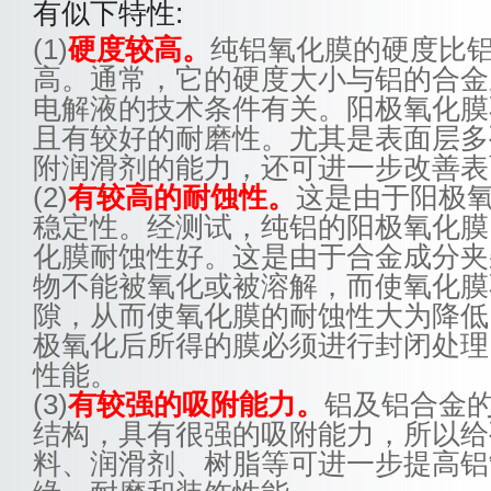
有似下特性:
(1)
硬度较高。
纯铝氧化膜的硬度比
高。通常，它的硬度大小与铝的合金
电解液的技术条件有关。阳极氧化膜
且有较好的耐磨性。尤其是表面层多
附润滑剂的能力，还可进一步改善表
(2)
有较高的耐蚀性。
这是由于阳极
稳定性。经测试，纯铝的阳极氧化膜
化膜耐蚀性好。这是由于合金成分夹
物不能被氧化或被溶解，而使氧化膜
隙，从而使氧化膜的耐蚀性大为降低
极氧化后所得的膜必须进行封闭处理
性能。
(3)
有较强的吸附能力。
铝及铝合金
结构，具有很强的吸附能力，所以给
料、润滑剂、树脂等可进一步提高铝