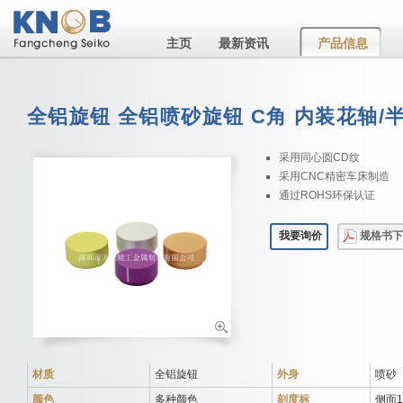
主页
最新资讯
产品信息
全铝旋钮 全铝喷砂旋钮 C角 内装花轴/
采用同心圆CD纹
采用CNC精密车床制造
通过ROHS环保认证
我要询价
规格书下
材质
全铝旋钮
外身
喷砂
颜色
多种颜色
刻度标
侧面